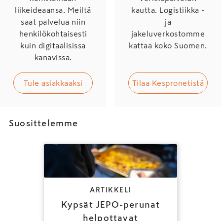
liikeideaansa. Meiltä
kautta. Logistiikka -
saat palvelua niin
ja
henkilökohtaisesti
jakeluverkostomme
kuin digitaalisissa
kattaa koko Suomen.
kanavissa.
Tule asiakkaaksi
Tilaa Kespronetistä
Suosittelemme
ARTIKKELI
Kypsät JEPO-perunat
helpottavat