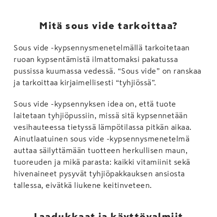
Mitä sous vide tarkoittaa?
Sous vide -kypsennysmenetelmällä tarkoitetaan
ruoan kypsentämistä ilmattomaksi pakatussa
pussissa kuumassa vedessä. “Sous vide” on ranskaa
ja tarkoittaa kirjaimellisesti “tyhjiössä”.
Sous vide -kypsennyksen idea on, että tuote
laitetaan tyhjiöpussiin, missä sitä kypsennetään
vesihauteessa tietyssä lämpötilassa pitkän aikaa.
Ainutlaatuinen sous vide -kypsennysmenetelmä
auttaa säilyttämään tuotteen herkullisen maun,
tuoreuden ja mikä parasta: kaikki vitamiinit sekä
hivenaineet pysyvät tyhjiöpakkauksen ansiosta
tallessa, eivätkä liukene keitinveteen.
Laadukkaat ja käyttövalmiit