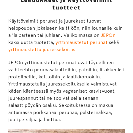
tuotteet
Käyttövalmiit perunat ja juurekset tuovat
helppouden jokaiseen keittiöön, niin lounaalle kuin
a ’la carteen tai juhlaan. Valikoimassa on
JEPOn
kaksi uutta tuotetta,
yrttimaustetut perunat
sekä
yrttimaustettu juuressekoitus
.
JEPOn yrttimaustetut perunat ovat täydellinen
vaihtoehto perunasalaatteihin, patoihin, lisäkkeeksi
proteiineille, keittoihin ja laatikkoruokiin.
Yrttimaustetulla juuressekoituksella valmistuvat
käden käänteessä myös vegaaniset kasvisvuoat,
juurespannut tai ne sopivat sellaisenaan
salaattipöydän osaksi. Sekoituksessa on makua
antamassa porkkanaa, perunaa, palsternakkaa,
juuripersiljaa ja lanttua.