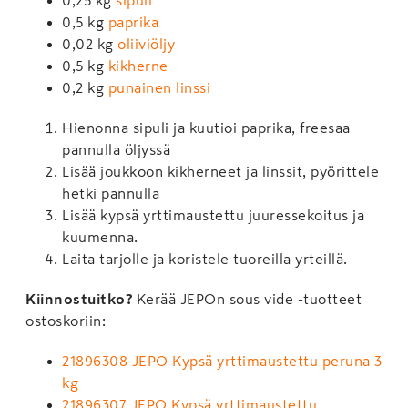
0,5 kg
paprika
0,02 kg
oliiviöljy
0,5 kg
kikherne
0,2 kg
punainen linssi
Hienonna sipuli ja kuutioi paprika, freesaa
pannulla öljyssä
Lisää joukkoon kikherneet ja linssit, pyörittele
hetki pannulla
Lisää kypsä yrttimaustettu juuressekoitus ja
kuumenna.
Laita tarjolle ja koristele tuoreilla yrteillä.
Kiinnostuitko?
Kerää JEPOn sous vide -tuotteet
ostoskoriin:
21896308 JEPO Kypsä yrttimaustettu peruna 3
kg
21896307 JEPO Kypsä yrttimaustettu