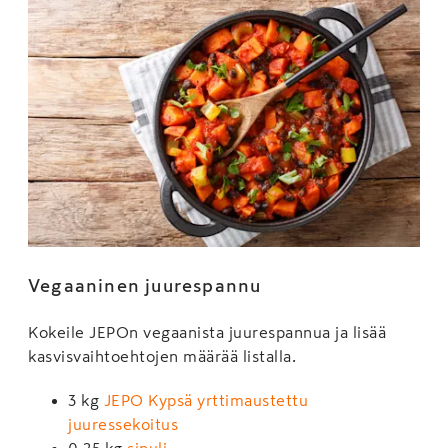
Vegaaninen juurespannu
Kokeile JEPOn vegaanista juurespannua ja lisää
kasvisvaihtoehtojen määrää listalla.
3 kg
JEPO Kypsä yrttimaustettu
juuressekoitus
0,25 kg
sipuli