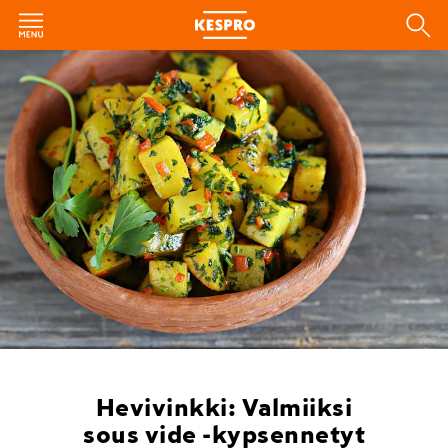
Hevivinkki: Valmiiksi
sous vide -kypsennetyt