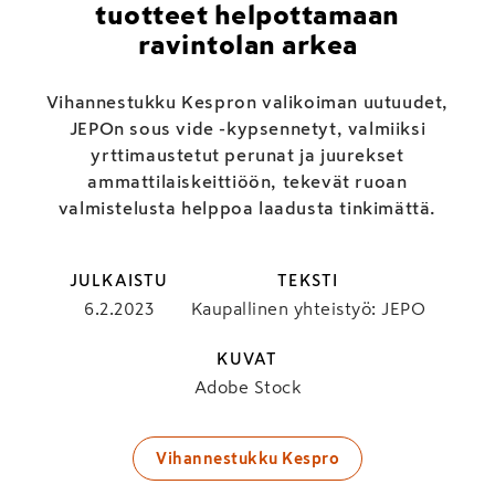
tuotteet helpottamaan
ravintolan arkea
Vihannestukku Kespron valikoiman uutuudet,
JEPOn sous vide -kypsennetyt, valmiiksi
yrttimaustetut perunat ja juurekset
ammattilaiskeittiöön, tekevät ruoan
valmistelusta helppoa laadusta tinkimättä.
JULKAISTU
TEKSTI
6.2.2023
Kaupallinen yhteistyö: JEPO
KUVAT
Adobe Stock
Vihannestukku Kespro