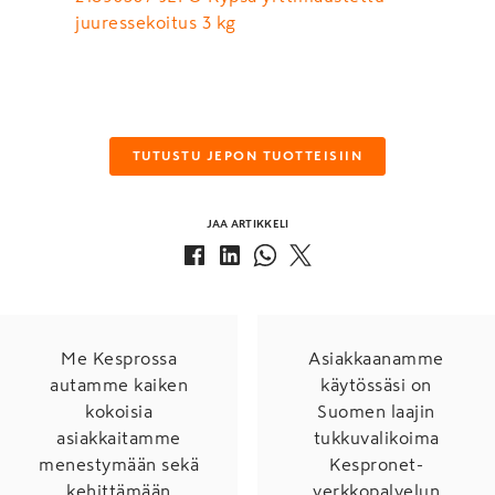
juuressekoitus 3 kg
TUTUSTU JEPON TUOTTEISIIN
JAA ARTIKKELI
Me Kesprossa
Asiakkaanamme
autamme kaiken
käytössäsi on
kokoisia
Suomen laajin
asiakkaitamme
tukkuvalikoima
menestymään sekä
Kespronet-
kehittämään
verkkopalvelun