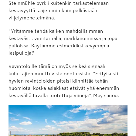
Steinmühle pyrkii kuitenkin tarkastelemaan
kestävyyttä laajemmin kuin pelkästään
viljelymenetelmänä.
“Yritämme tehdä kaiken mahdollisimman
kestävästi: viinitarhalla, markkinoinnissa ja jopa
pulloissa. Käytämme esimerkiksi kevyempiä
lasipulloja.”
Ravintoloille tämä on myös selkeä signaali
kuluttajien muuttuvista odotuksista. “Erityisesti
hyvien ravintoloiden pitäisi kiinnittää tähän
huomiota, koska asiakkaat etsivät yhä enemmän
kestävällä tavalla tuotettuja viinejä”, May sanoo.