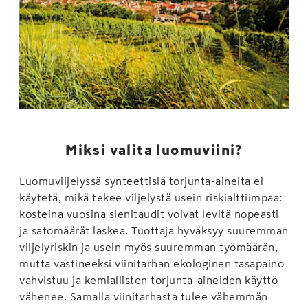
Miksi valita luomuviini?
Luomuviljelyssä synteettisiä torjunta-aineita ei
käytetä, mikä tekee viljelystä usein riskialttiimpaa:
kosteina vuosina sienitaudit voivat levitä nopeasti
ja satomäärät laskea. Tuottaja hyväksyy suuremman
viljelyriskin ja usein myös suuremman työmäärän,
mutta vastineeksi viinitarhan ekologinen tasapaino
vahvistuu ja kemiallisten torjunta-aineiden käyttö
vähenee. Samalla viinitarhasta tulee vähemmän