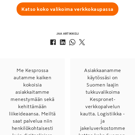
Katso koko valikoima verkkokaupassa
JAA ARTIKKELI
Me Kesprossa
Asiakkaanamme
autamme kaiken
käytössäsi on
kokoisia
Suomen laajin
asiakkaitamme
tukkuvalikoima
menestymään sekä
Kespronet-
kehittämään
verkkopalvelun
liikeideaansa. Meiltä
kautta. Logistiikka -
saat palvelua niin
ja
henkilökohtaisesti
jakeluverkostomme