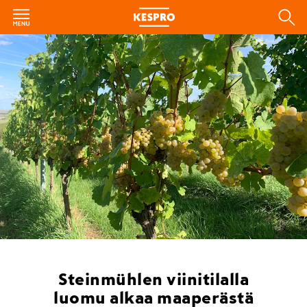
Steinmühlen viinitilalla
luomu alkaa maaperästä