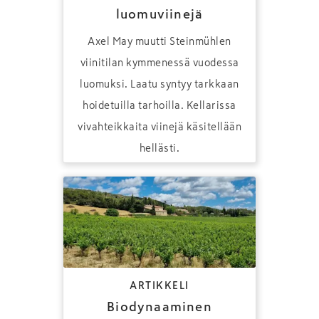
luomuviinejä
Axel May muutti Steinmühlen
viinitilan kymmenessä vuodessa
luomuksi. Laatu syntyy tarkkaan
hoidetuilla tarhoilla. Kellarissa
vivahteikkaita viinejä käsitellään
hellästi.
ARTIKKELI
Biodynaaminen