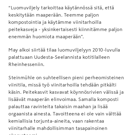
“Luomuviljely tarkoittaa käytännössä sitä, että
keskitytään maaperään. Teemme paljon
kompostointia ja käytämme viinitarhoilla
peitekasveja - yksinkertaisesti kiinnitämme paljon
enemmän huomiota maaperään”.
May alkoi siirtää tilaa luomuviljelyyn 2010-luvulla
palattuaan Uudesta-Seelannista kotitilalleen
Rheinhesseniin.
Steinmühle on suhteellisen pieni perheomisteinen
viinitila, missä työ viinitarhoilla tehdään pitkälti
käsin. Peitekasvit kasvavat köynnösrivien välissä ja
lisäävät maaperän elinvoimaa. Samalla komposti
palauttaa ravinteita takaisin maahan ja lisää
orgaanista ainesta. Tavoitteena ei ole vain välttää
kemiallisia torjunta-aineita, vaan rakentaa
viinitarhalle mahdollisimman tasapainoinen