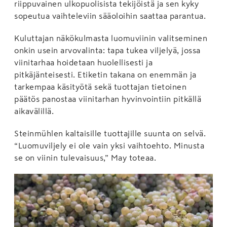
riippuvainen ulkopuolisista tekijöistä ja sen kyky
sopeutua vaihteleviin sääoloihin saattaa parantua.
Kuluttajan näkökulmasta luomuviinin valitseminen
onkin usein arvovalinta: tapa tukea viljelyä, jossa
viinitarhaa hoidetaan huolellisesti ja
pitkäjänteisesti. Etiketin takana on enemmän ja
tarkempaa käsityötä sekä tuottajan tietoinen
päätös panostaa viinitarhan hyvinvointiin pitkällä
aikavälillä.
Steinmühlen kaltaisille tuottajille suunta on selvä.
“Luomuviljely ei ole vain yksi vaihtoehto. Minusta
se on viinin tulevaisuus,” May toteaa.