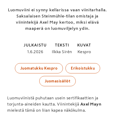
Luomuviini ei synny kellarissa vaan viinitarhalla.
Saksalaisen Steinmühle-tilan omistaja ja
viinintekijä Axel May kertoo, miksi elävä
maaperä on luomuviljelyn ydin.
JULKAISTU
TEKSTI
KUVAT
1.6.2026
Ilkka Sirén
Kespro
Juomatukku Kespro
Erikoistukku
Juomasisällöt
Luomuviinistä puhutaan usein sertifikaattien ja
torjunta-aineiden kautta. Viinintekijä
Axel Mayn
mielestä tämä on liian kapea näkökulma.