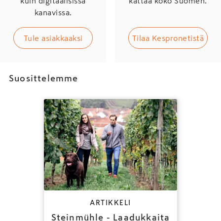
kuin digitaalisissa
kattaa koko Suomen.
kanavissa.
Tule asiakkaaksi
Tilaa Kespronetistä
Suosittelemme
ARTIKKELI
Steinmühle - Laadukkaita