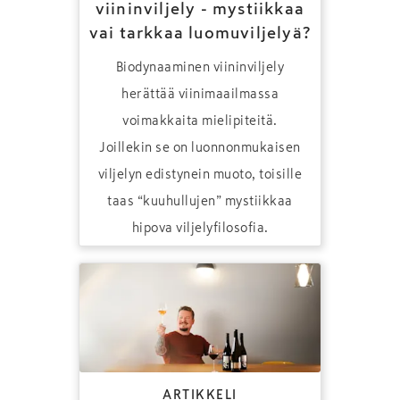
viininviljely - mystiikkaa
vai tarkkaa luomuviljelyä?
Biodynaaminen viininviljely
herättää viinimaailmassa
voimakkaita mielipiteitä.
Joillekin se on luonnonmukaisen
viljelyn edistynein muoto, toisille
taas “kuuhullujen” mystiikkaa
hipova viljelyfilosofia.
ARTIKKELI