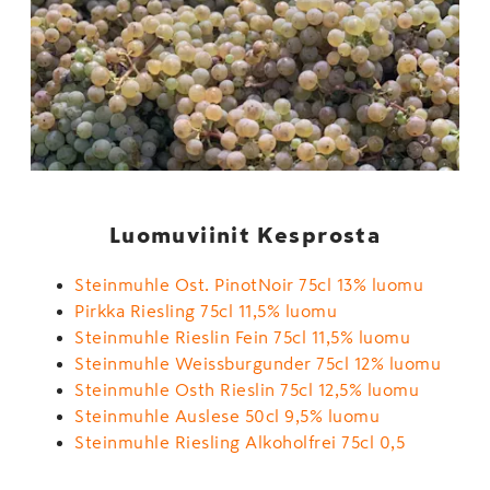
Luomuviinit Kesprosta
Steinmuhle Ost. PinotNoir 75cl 13% luomu
Pirkka Riesling 75cl 11,5% luomu
Steinmuhle Rieslin Fein 75cl 11,5% luomu
Steinmuhle Weissburgunder 75cl 12% luomu
Steinmuhle Osth Rieslin 75cl 12,5% luomu
Steinmuhle Auslese 50cl 9,5% luomu
Steinmuhle Riesling Alkoholfrei 75cl 0,5