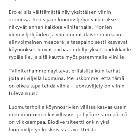
Ero ei siis välttämättä näy yksittäisen viinin
aromissa. Sen sijaan luomuviljelyn vaikutukset
näkyvät ennen kaikkea viinitarhalla. Monien
viininviljelijöiden ja viiniammattilaisten mukaan
elinvoimainen maaperä ja tasapainoisesti kasvavat
köynnökset luovat parhaat edellytykset laadukkaille
rypäleille, ja sitä kautta myös paremmalle viinille.
“Viinitarhamme näyttävät erilaisilta kuin tarhat,
joita ei viljellä luomuna. Me uskomme, että tämä
on oikea tapa tehdä viiniä - luomuviljely on viinin
tulevaisuus.”
Luomutarhoilla köynnösrivien välissä kasvaa usein
monimuotoinen kasvillisuus, ja hyönteisten pörinä
on vilkkaampaa. Biodiversiteetti onkin yksi
luomuviljelyn keskeisistä tavoitteista.