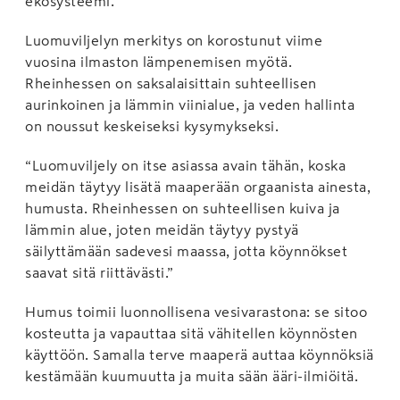
ekosysteemi.
Luomuviljelyn merkitys on korostunut viime
vuosina ilmaston lämpenemisen myötä.
Rheinhessen on saksalaisittain suhteellisen
aurinkoinen ja lämmin viinialue, ja veden hallinta
on noussut keskeiseksi kysymykseksi.
“Luomuviljely on itse asiassa avain tähän, koska
meidän täytyy lisätä maaperään orgaanista ainesta,
humusta. Rheinhessen on suhteellisen kuiva ja
lämmin alue, joten meidän täytyy pystyä
säilyttämään sadevesi maassa, jotta köynnökset
saavat sitä riittävästi.”
Humus toimii luonnollisena vesivarastona: se sitoo
kosteutta ja vapauttaa sitä vähitellen köynnösten
käyttöön. Samalla terve maaperä auttaa köynnöksiä
kestämään kuumuutta ja muita sään ääri-ilmiöitä.