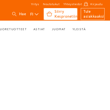
Yritys
Noutotukut
Yhteystiedot
Kirjaudu
Siirry
Tule
FI
Hae
Kespronetiin
asiakkaaksi
UORETUOTTEET
ASTIAT
JUOMAT
YLEISTÄ