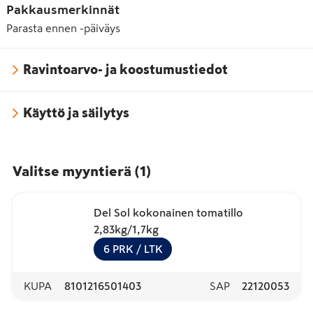
Pakkausmerkinnät
Parasta ennen -päiväys
Ravintoarvo- ja koostumustiedot
Käyttö ja säilytys
Valitse myyntierä
(
1
)
Del Sol kokonainen tomatillo
2,83kg/1,7kg
6
PRK
/ LTK
KUPA
8101216501403
SAP
22120053