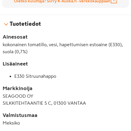
Oletko kuluttaja? Siirry K-Ruoka.fi -verkkokauppaan
Tuotetiedot
Ainesosat
kokonainen tomatillo, vesi, hapettumisen estoaine (E330),
suola (0,7%)
Lisäaineet
E330 Sitruunahappo
Markkinoija
SEAGOOD OY
SILKKITEHTAANTIE 5 C, 01300 VANTAA
Valmistusmaa
Meksiko