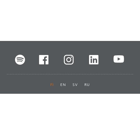
FI
EN
SV
RU
Pikalinkit
Oiva-raportit
Laskut ja maksut
Ota yhteyttä
Anna palautetta