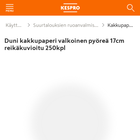
Käyttötavara
Suurtalouksien ruoanvalmistusmateriaalit
Kakkupaperit
Duni kakkupaperi valkoinen pyöreä 17cm
reikäkuvioitu 250kpl