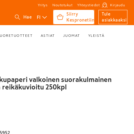
Yritys
Noutotukut
Yhteystiedot
Kirjaudu
Siirry
Tule
FI
Hae
Kespronetiin
asiakkaaksi
UORETUOTTEET
ASTIAT
JUOMAT
YLEISTÄ
kupaperi valkoinen suorakulmainen
reikäkuvioitu 250kpl
5952