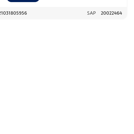
21031805956
SAP
20022464