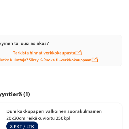
yinen tai uusi asiakas?
Tarkista hinnat verkkokaupasta
letko kuluttaja? Siirry K-Ruoka.fi -verkkokauppaan
yyntierä
(
1
)
Duni kakkupaperi valkoinen suorakulmainen
20x30cm reikäkuvioitu 250kpl
8
PKT
/ LTK