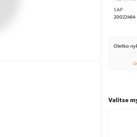
SAP
20022464
Oletko nyk
O
Valitse m