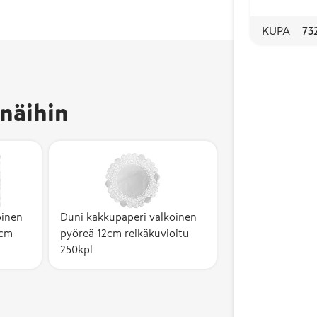
KUPA
73
näihin
oinen
Duni kakkupaperi valkoinen
0cm
pyöreä 12cm reikäkuvioitu
250kpl