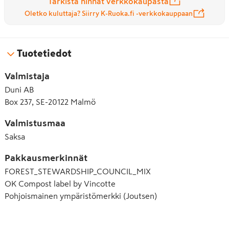
Tarkista hinnat verkkokaupasta
Oletko kuluttaja? Siirry K-Ruoka.fi -verkkokauppaan
Tuotetiedot
Valmistaja
Duni AB
Box 237, SE-20122 Malmö
Valmistusmaa
Saksa
Pakkausmerkinnät
FOREST_STEWARDSHIP_COUNCIL_MIX
OK Compost label by Vincotte
Pohjoismainen ympäristömerkki (Joutsen)