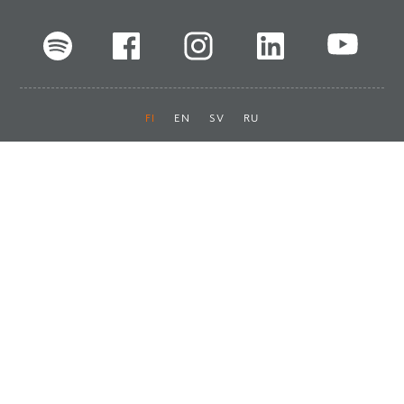
FI
EN
SV
RU
Pikalinkit
Oiva-raportit
Laskut ja maksut
Ota yhteyttä
Anna palautetta
Tukku
Usein kysyttyä
Haluan asiakkaaksi
Käyttöturvatiedotteet
Tilaa uutiskirje