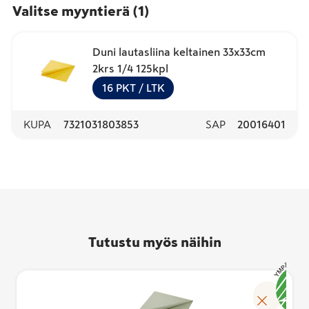
Valitse myyntierä
(
1
)
Duni lautasliina keltainen 33x33cm
2krs 1/4 125kpl
16
PKT
/ LTK
KUPA
7321031803853
SAP
20016401
Tutustu myös näihin