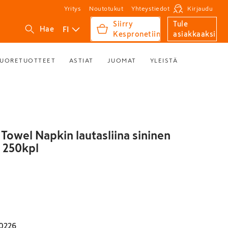
Yritys
Noutotukut
Yhteystiedot
Kirjaudu
Siirry
Tule
FI
Hae
Kespronetiin
asiakkaaksi
UORETUOTTEET
ASTIAT
JUOMAT
YLEISTÄ
Towel Napkin lautasliina sininen
 250kpl
0226