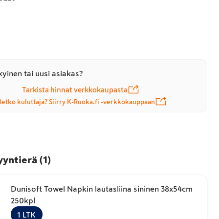
yinen tai uusi asiakas?
Tarkista hinnat verkkokaupasta
letko kuluttaja? Siirry K-Ruoka.fi -verkkokauppaan
yyntierä
(
1
)
Dunisoft Towel Napkin lautasliina sininen 38x54cm
250kpl
1
LTK