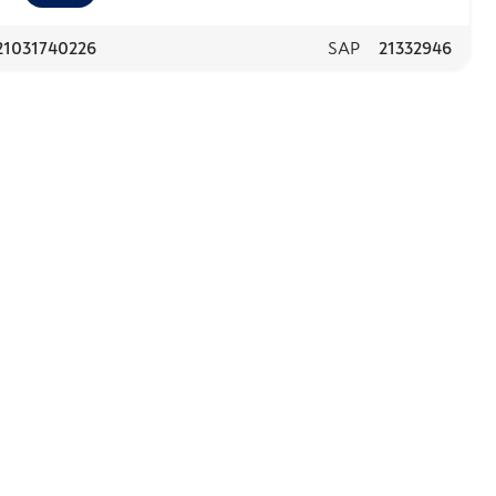
21031740226
SAP
21332946