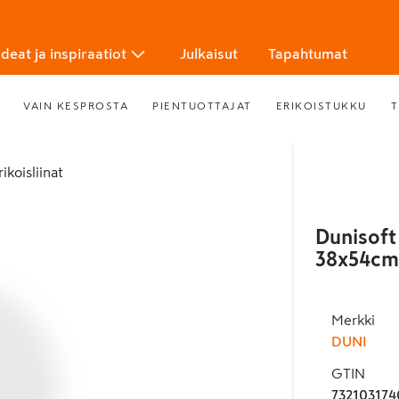
Ideat ja inspiraatiot
Julkaisut
Tapahtumat
VAIN KESPROSTA
PIENTUOTTAJAT
ERIKOISTUKKU
T
rikoisliinat
Dunisoft 
38x54cm
Merkki
DUNI
GTIN
732103174