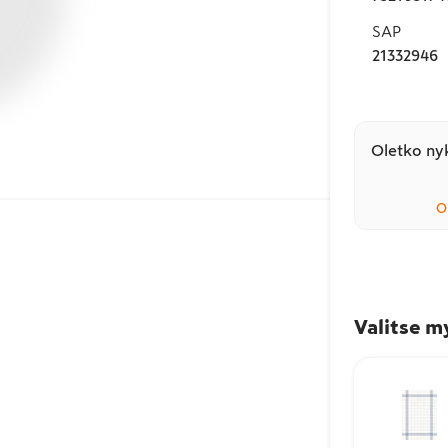
SAP
21332946
Oletko nyk
O
Valitse m