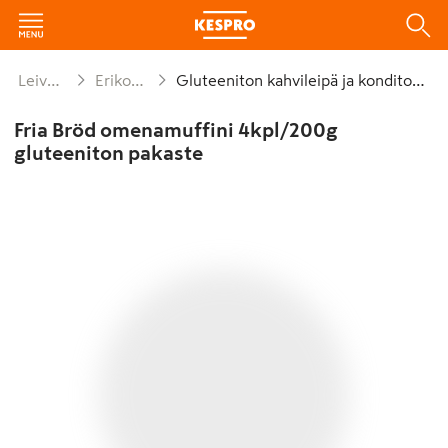
Leivät ja leivonnaiset
Erikoisruokavalioleivät
Gluteeniton kahvileipä ja konditoria pakaste
Fria Bröd omenamuffini 4kpl/200g
gluteeniton pakaste