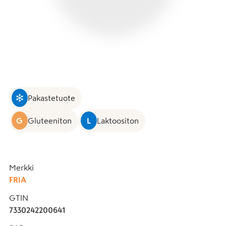
Pakastetuote
G
Gluteeniton
L
Laktoositon
Merkki
FRIA
GTIN
7330242200641