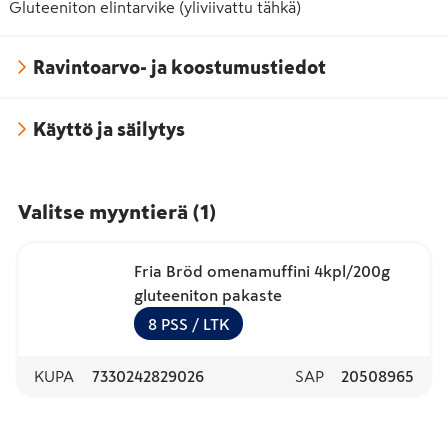
Gluteeniton elintarvike (yliviivattu tähkä)
Ravintoarvo- ja koostumustiedot
Käyttö ja säilytys
Valitse myyntierä
(
1
)
Fria Bröd omenamuffini 4kpl/200g
gluteeniton pakaste
8
PSS
/ LTK
KUPA
7330242829026
SAP
20508965