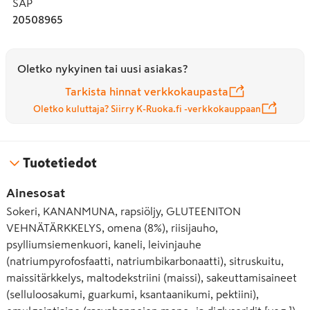
SAP
20508965
Oletko nykyinen tai uusi asiakas?
Tarkista hinnat verkkokaupasta
Oletko kuluttaja? Siirry K-Ruoka.fi -verkkokauppaan
Tuotetiedot
Ainesosat
Sokeri, KANANMUNA, rapsiöljy, GLUTEENITON
VEHNÄTÄRKKELYS, omena (8%), riisijauho,
psylliumsiemenkuori, kaneli, leivinjauhe
(natriumpyrofosfaatti, natrium­bikarbonaatti), sitruskuitu,
maissitärkkelys, maltodekstriini (maissi), sakeuttamisaineet
(selluloosakumi, guarkumi, ksantaanikumi, pektiini),