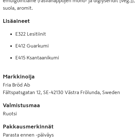
emulgointiaine (rasvahappojen mono- ja diglyseridit [veg.]),
suola, aromit.
Lisäaineet
E322 Lesitiinit
E412 Guarkumi
E415 Ksantaanikumi
E450 Dinatriumdifosfaatti
Markkinoija
E466 Karboksimetyyliselluloosa (CMC), 
Fria Bröd Ab
natriumkarboksimetyyliselluloosa
Fältspatsgatan 12, SE-42130 Västra Frölunda, Sweden
E471 Rasvahappojen mono- ja diglyseridit
Valmistusmaa
E500 Natriumkarbonaatti
Ruotsi
Pakkausmerkinnät
Parasta ennen -päiväys