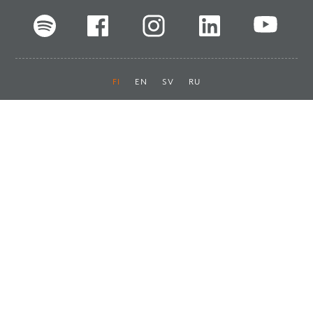
FI
EN
SV
RU
Pikalinkit
Oiva-raportit
Laskut ja maksut
Ota yhteyttä
Anna palautetta
Tukku
Usein kysyttyä
Haluan asiakkaaksi
Käyttöturvatiedotteet
Tilaa uutiskirje