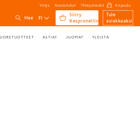
Yritys
Noutotukut
Yhteystiedot
Kirjaudu
Siirry
Tule
FI
Hae
Kespronetiin
asiakkaaksi
UORETUOTTEET
ASTIAT
JUOMAT
YLEISTÄ