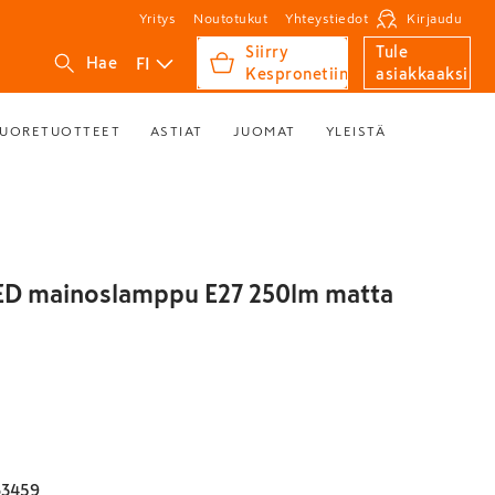
Yritys
Noutotukut
Yhteystiedot
Kirjaudu
Siirry
Tule
FI
Hae
Kespronetiin
asiakkaaksi
UORETUOTTEET
ASTIAT
JUOMAT
YLEISTÄ
LED mainoslamppu E27 250lm matta
63459