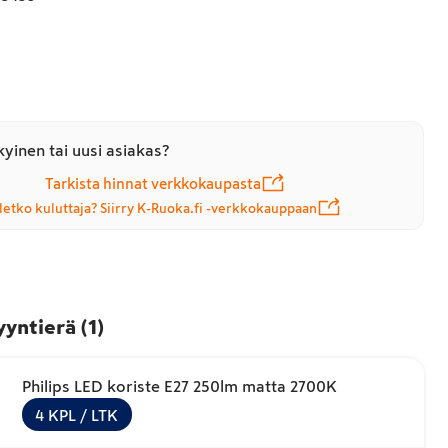
yinen tai uusi asiakas?
Tarkista hinnat verkkokaupasta
letko kuluttaja? Siirry K-Ruoka.fi -verkkokauppaan
yyntierä
(
1
)
Philips LED koriste E27 250lm matta 2700K
4
KPL
/ LTK