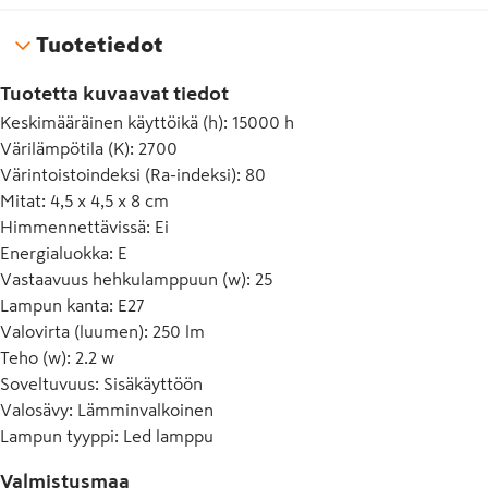
Tuotetiedot
Tuotetta kuvaavat tiedot
Keskimääräinen käyttöikä (h)
:
15000 h
Värilämpötila (K)
:
2700
Värintoistoindeksi (Ra-indeksi)
:
80
Mitat
:
4,5 x 4,5 x 8 cm
Himmennettävissä
:
Ei
Energialuokka
:
E
Vastaavuus hehkulamppuun (w)
:
25
Lampun kanta
:
E27
Valovirta (luumen)
:
250 lm
Teho (w)
:
2.2 w
Soveltuvuus
:
Sisäkäyttöön
Valosävy
:
Lämminvalkoinen
Lampun tyyppi
:
Led lamppu
Valmistusmaa