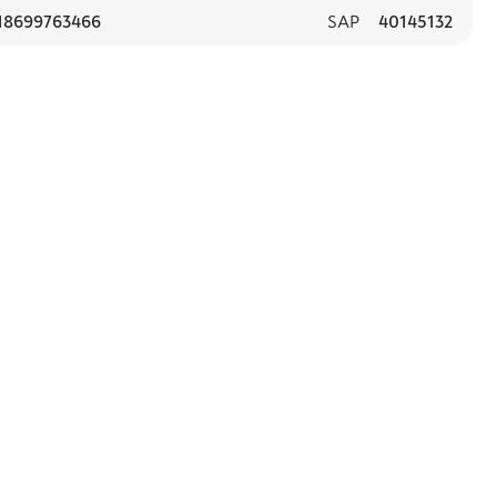
18699763466
SAP
40145132