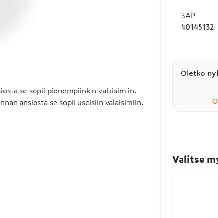
SAP
40145132
Oletko nyk
sta se sopii pienempiinkin valaisimiin. 
O
n ansiosta se sopii useisiin valaisimiin. 
Valitse m