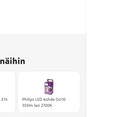
näihin
 E14
Philips LED kohde GU10
355lm lasi 2700K