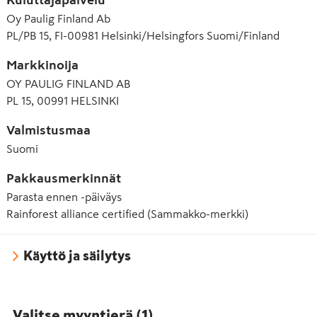
Oy Paulig Finland Ab
PL/PB 15, FI-00981 Helsinki/Helsingfors Suomi/Finland
Markkinoija
OY PAULIG FINLAND AB
PL 15, 00991 HELSINKI
Valmistusmaa
Suomi
Pakkausmerkinnät
Parasta ennen -päiväys
Rainforest alliance certified (Sammakko-merkki)
Käyttö ja säilytys
Valitse myyntierä
(
1
)