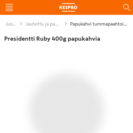
Juomat
Jauhettu ja papukahvi
Papukahvi tummapaahtoinen
Presidentti Ruby 400g papukahvia