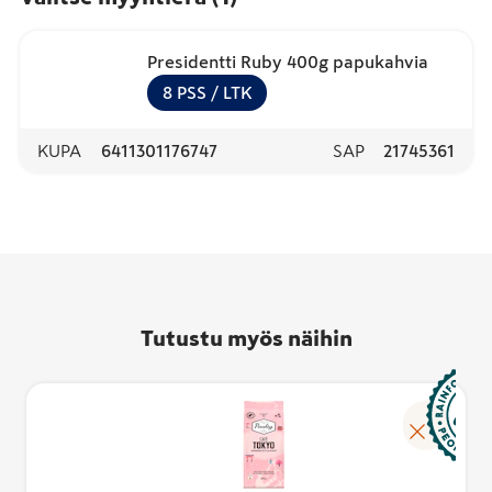
Presidentti Ruby 400g papukahvia
8
PSS
/ LTK
KUPA
6411301176747
SAP
21745361
Tutustu myös näihin