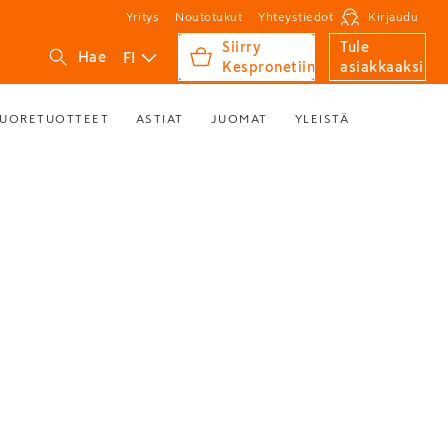
Yritys
Noutotukut
Yhteystiedot
Kirjaudu
Siirry
Tule
FI
Hae
Kespronetiin
asiakkaaksi
UORETUOTTEET
ASTIAT
JUOMAT
YLEISTÄ