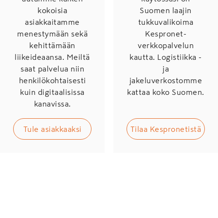
kokoisia
Suomen laajin
asiakkaitamme
tukkuvalikoima
menestymään sekä
Kespronet-
kehittämään
verkkopalvelun
liikeideaansa. Meiltä
kautta. Logistiikka -
saat palvelua niin
ja
henkilökohtaisesti
jakeluverkostomme
kuin digitaalisissa
kattaa koko Suomen.
kanavissa.
Tule asiakkaaksi
Tilaa Kespronetistä