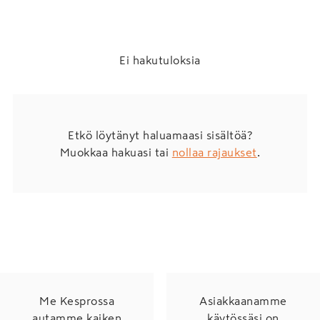
Ei hakutuloksia
Etkö löytänyt haluamaasi sisältöä?
Muokkaa hakuasi tai
nollaa rajaukset
.
Me Kesprossa
Asiakkaanamme
autamme kaiken
käytössäsi on