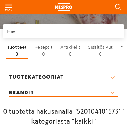
Tuotteet
Reseptit
Artikkelit
Sisältösivut
Yh
0
0
0
0
TUOTEKATEGORIAT
BRÄNDIT
0 tuotetta hakusanalla "5201041015731"
kategoriasta "kaikki"