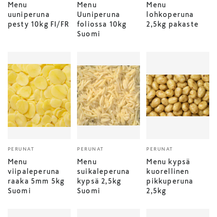
Menu
Menu
Menu
uuniperuna
Uuniperuna
lohkoperuna
pesty 10kg FI/FR
foliossa 10kg
2,5kg pakaste
Suomi
PERUNAT
PERUNAT
PERUNAT
Menu
Menu
Menu kypsä
viipaleperuna
suikaleperuna
kuorellinen
raaka 5mm 5kg
kypsä 2,5kg
pikkuperuna
Suomi
Suomi
2,5kg