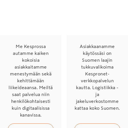
Me Kesprossa
Asiakkaanamme
autamme kaiken
käytössäsi on
kokoisia
Suomen laajin
asiakkaitamme
tukkuvalikoima
menestymään sekä
Kespronet-
kehittämään
verkkopalvelun
liikeideaansa. Meiltä
kautta. Logistiikka -
saat palvelua niin
ja
henkilökohtaisesti
jakeluverkostomme
kuin digitaalisissa
kattaa koko Suomen.
kanavissa.