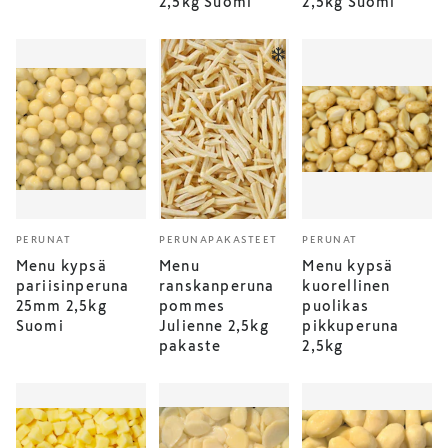
2,5kg Suomi
2,5kg Suomi
PERUNAT
PERUNAPAKASTEET
PERUNAT
Menu kypsä
Menu
Menu kypsä
pariisinperuna
ranskanperuna
kuorellinen
25mm 2,5kg
pommes
puolikas
Suomi
Julienne 2,5kg
pikkuperuna
pakaste
2,5kg