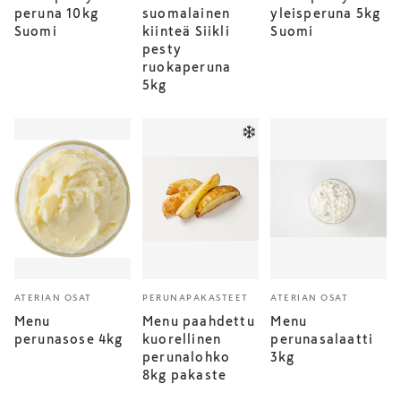
peruna 10kg
suomalainen
yleisperuna 5kg
Suomi
kiinteä Siikli
Suomi
pesty
ruokaperuna
5kg
ATERIAN OSAT
PERUNAPAKASTEET
ATERIAN OSAT
Menu
Menu paahdettu
Menu
perunasose 4kg
kuorellinen
perunasalaatti
perunalohko
3kg
8kg pakaste