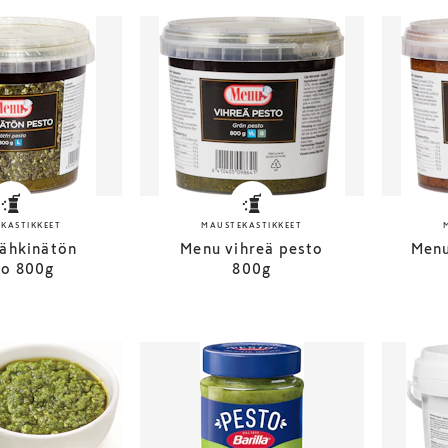
KASTIKKEET
MAUSTEKASTIKKEET
ähkinätön
Menu vihreä pesto
Menu
to 800g
800g