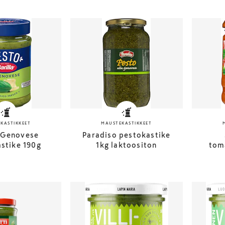
KASTIKKEET
MAUSTEKASTIKKEET
a Genovese
Paradiso pestokastike
stike 190g
1kg laktoositon
tom