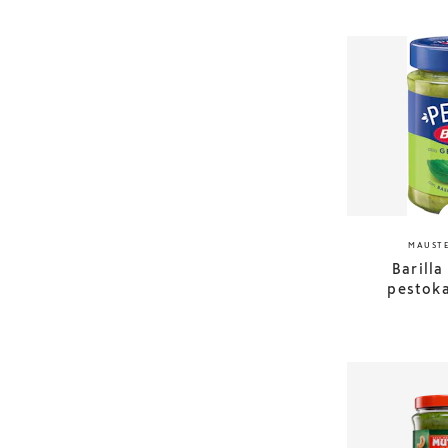
MAUSTE
Barill
pestoka