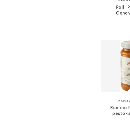
MAUSTE
Polli 
Genov
MAUSTE
Rummo P
pestoka