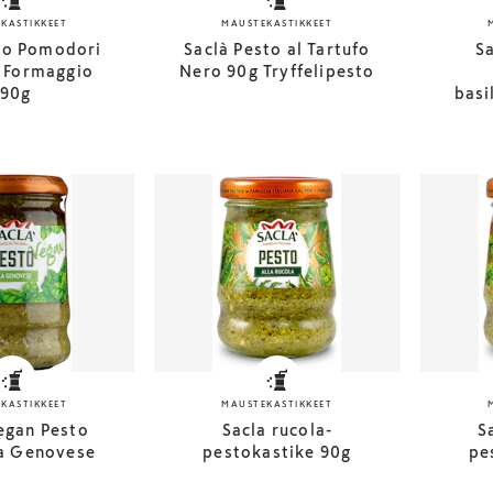
KASTIKKEET
MAUSTEKASTIKKEET
sto Pomodori
Saclà Pesto al Tartufo
Sa
e Formaggio
Nero 90g Tryffelipesto
190g
basi
KASTIKKEET
MAUSTEKASTIKKEET
egan Pesto
Sacla rucola-
S
la Genovese
pestokastike 90g
pe