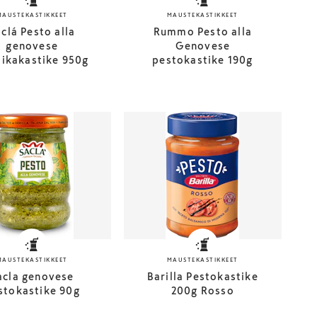
MAUSTEKASTIKKEET
MAUSTEKASTIKKEET
clá Pesto alla
Rummo Pesto alla
genovese
Genovese
likakastike 950g
pestokastike 190g
MAUSTEKASTIKKEET
MAUSTEKASTIKKEET
acla genovese
Barilla Pestokastike
stokastike 90g
200g Rosso