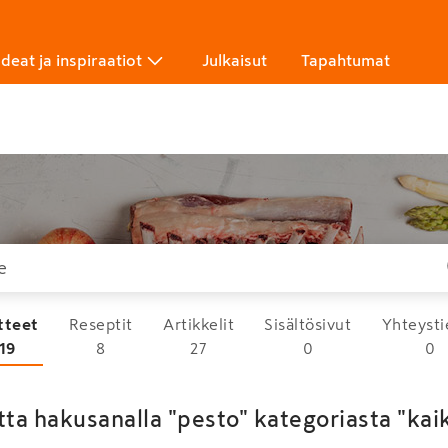
Ideat ja inspiraatiot
Julkaisut
Tapahtumat
tteet
Reseptit
Artikkelit
Sisältösivut
Yhteysti
19
8
27
0
0
tta hakusanalla "pesto" kategoriasta "kai