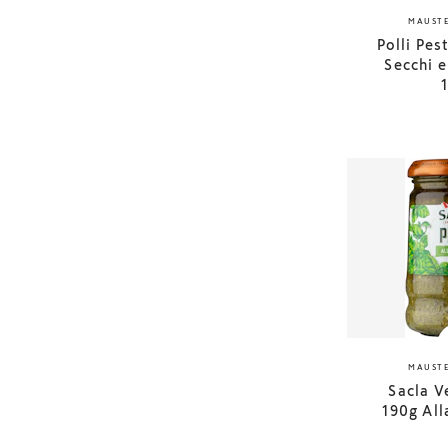
MAUSTE
Polli Pe
Secchi 
MAUSTE
Sacla V
190g Al