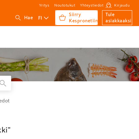
Yritys
Noutotukut
Yhteystiedot
Kirjaudu
Siirry
Tule
FI
Hae
Kespronetiin
asiakkaaksi
edot
kki"