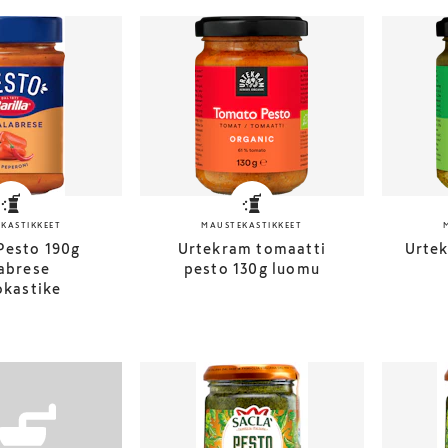
KASTIKKEET
MAUSTEKASTIKKEET
 Pesto 190g
Urtekram tomaatti
Urtek
abrese
pesto 130g luomu
okastike