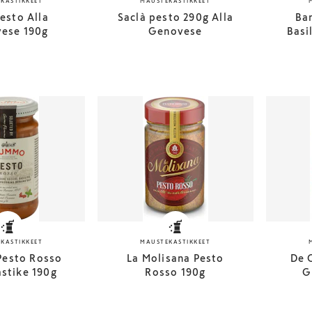
KASTIKKEET
MAUSTEKASTIKKEET
Pesto Alla
Saclà pesto 290g Alla
Bar
ese 190g
Genovese
Basi
KASTIKKEET
MAUSTEKASTIKKEET
esto Rosso
La Molisana Pesto
De 
stike 190g
Rosso 190g
G