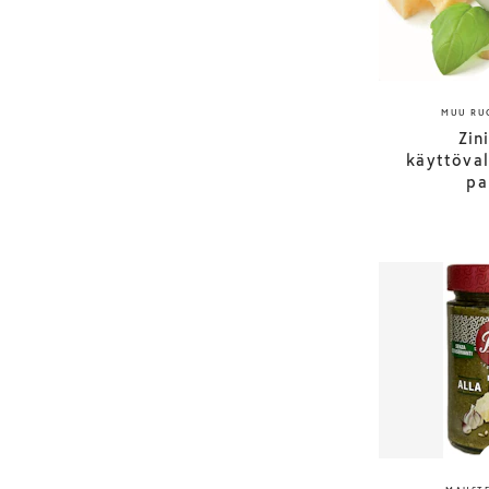
MUU RU
Zin
käyttöva
pa