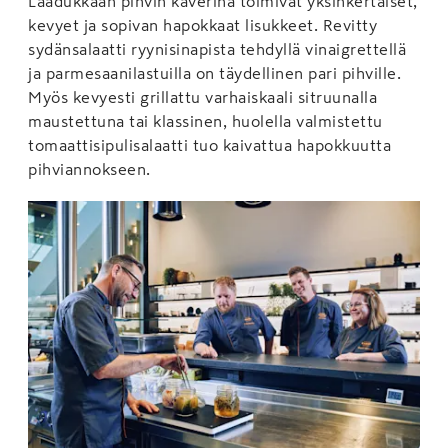
Laadukkaan pihvin kaverina toimivat yksinkertaiset,
kevyet ja sopivan hapokkaat lisukkeet. Revitty
sydänsalaatti ryynisinapista tehdyllä vinaigrettellä
ja parmesaanilastuilla on täydellinen pari pihville.
Myös kevyesti grillattu varhaiskaali sitruunalla
maustettuna tai klassinen, huolella valmistettu
tomaattisipulisalaatti tuo kaivattua hapokkuutta
pihviannokseen.