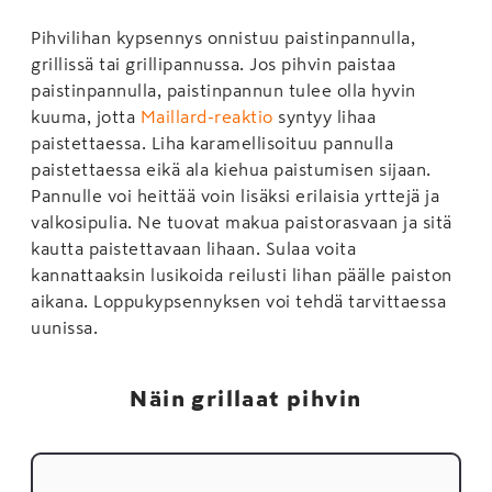
Pihvilihan kypsennys onnistuu paistinpannulla,
grillissä tai grillipannussa. Jos pihvin paistaa
paistinpannulla, paistinpannun tulee olla hyvin
kuuma, jotta
Maillard-reaktio
syntyy lihaa
paistettaessa. Liha karamellisoituu pannulla
paistettaessa eikä ala kiehua paistumisen sijaan.
Pannulle voi heittää voin lisäksi erilaisia yrttejä ja
valkosipulia. Ne tuovat makua paistorasvaan ja sitä
kautta paistettavaan lihaan. Sulaa voita
kannattaaksin lusikoida reilusti lihan päälle paiston
aikana. Loppukypsennyksen voi tehdä tarvittaessa
uunissa.
Näin grillaat pihvin