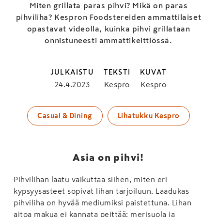
Miten grillata paras pihvi? Mikä on paras
pihviliha? Kespron Foodstereiden ammattilaiset
opastavat videolla, kuinka pihvi grillataan
onnistuneesti ammattikeittiössä.
JULKAISTU
TEKSTI
KUVAT
24.4.2023
Kespro
Kespro
Casual & Dining
Lihatukku Kespro
Asia on pihvi!
Pihvilihan laatu vaikuttaa siihen, miten eri
kypsyysasteet sopivat lihan tarjoiluun. Laadukas
pihviliha on hyvää mediumiksi paistettuna. Lihan
aitoa makua ei kannata peittää: merisuola ja