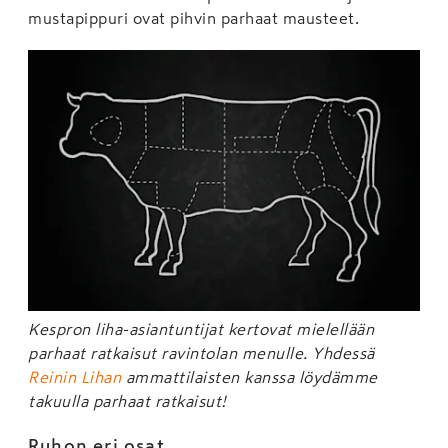
mustapippuri ovat pihvin parhaat mausteet.
Kespron liha-asiantuntijat kertovat mielellään
parhaat ratkaisut ravintolan menulle. Yhdessä
Reinin Lihan
ammattilaisten kanssa löydämme
takuulla parhaat ratkaisut!
Ruhon eri osat