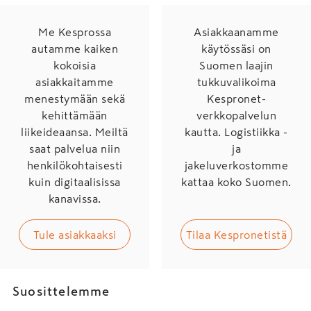
Me Kesprossa
Asiakkaanamme
autamme kaiken
käytössäsi on
kokoisia
Suomen laajin
asiakkaitamme
tukkuvalikoima
menestymään sekä
Kespronet-
kehittämään
verkkopalvelun
liikeideaansa. Meiltä
kautta. Logistiikka -
saat palvelua niin
ja
henkilökohtaisesti
jakeluverkostomme
kuin digitaalisissa
kattaa koko Suomen.
kanavissa.
Tule asiakkaaksi
Tilaa Kespronetistä
Suosittelemme