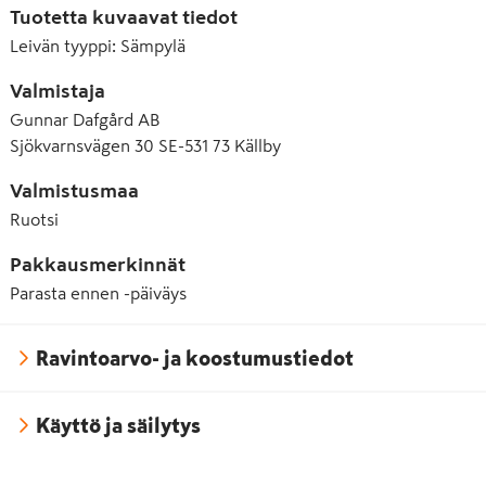
Tuotetta kuvaavat tiedot
Leivän tyyppi
:
Sämpylä
Valmistaja
Gunnar Dafgård AB
Sjökvarnsvägen 30 SE-531 73 Källby
Valmistusmaa
Ruotsi
Pakkausmerkinnät
Parasta ennen -päiväys
Ravintoarvo- ja koostumustiedot
Käyttö ja säilytys