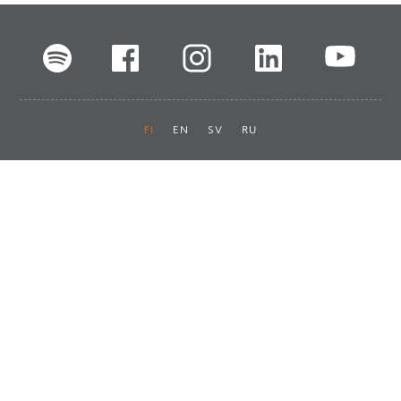
FI
EN
SV
RU
Pikalinkit
Oiva-raportit
Laskut ja maksut
Ota yhteyttä
Anna palautetta
Tukku
Usein kysyttyä
Haluan asiakkaaksi
Käyttöturvatiedotteet
Tilaa uutiskirje