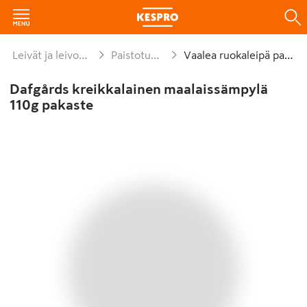
Leivät ja leivonnaiset
Paistotuotteet
Vaalea ruokaleipä paisto
Dafgårds kreikkalainen maalaissämpylä
110g pakaste