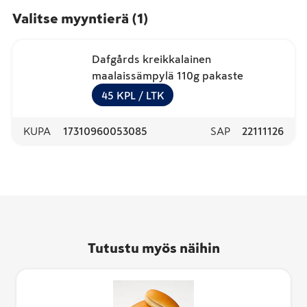
Valitse myyntierä
(
1
)
Dafgårds kreikkalainen
maalaissämpylä 110g pakaste
45
KPL
/ LTK
KUPA
17310960053085
SAP
22111126
Tutustu myös näihin