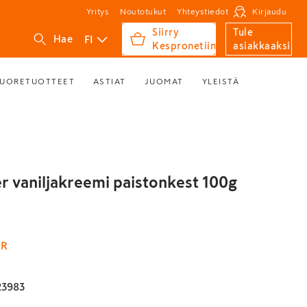
Yritys
Noutotukut
Yhteystiedot
Kirjaudu
Siirry
Tule
FI
Hae
Kespronetiin
asiakkaaksi
UORETUOTTEET
ASTIAT
JUOMAT
YLEISTÄ
r vaniljakreemi paistonkest 100g
ER
23983