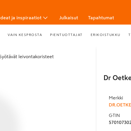
Ideat ja inspiraatiot
Julkaisut
Tapahtumat
VAIN KESPROSTA
PIENTUOTTAJAT
ERIKOISTUKKU
T
Syötävät leivontakoristeet
Dr Oetke
Merkki
DR.OETK
GTIN
57010730