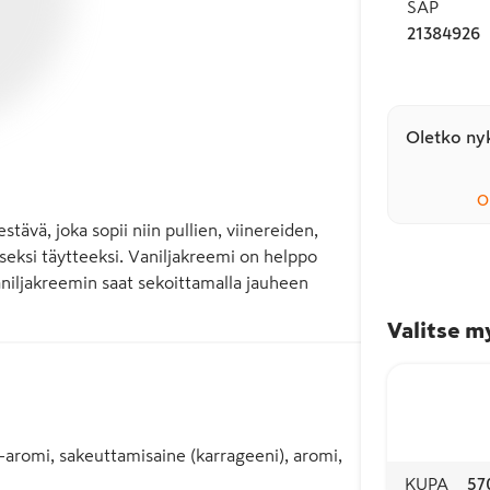
SAP
21384926
Oletko nyk
O
ävä, joka sopii niin pullien, viinereiden, 
seksi täytteeksi. Vaniljakreemi on helppo 
iljakreemin saat sekoittamalla jauheen 
Valitse m
a-aromi, sakeuttamisaine (karrageeni), aromi,
KUPA
57