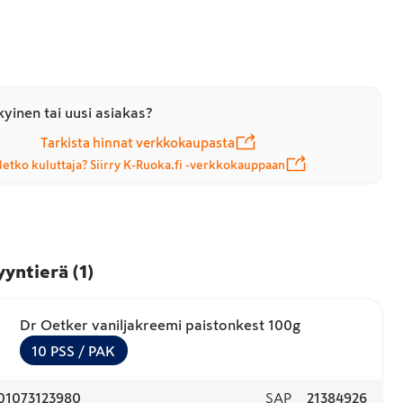
yinen tai uusi asiakas?
Tarkista hinnat verkkokaupasta
letko kuluttaja? Siirry K-Ruoka.fi -verkkokauppaan
yyntierä
(
1
)
Dr Oetker vaniljakreemi paistonkest 100g
10
PSS
/ PAK
01073123980
SAP
21384926