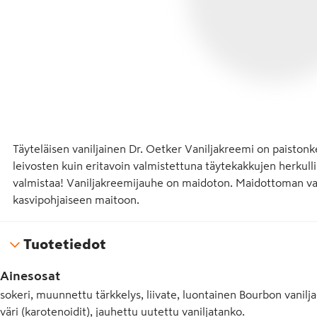
Täyteläisen vaniljainen Dr. Oetker Vaniljakreemi on paistonkest
leivosten kuin eritavoin valmistettuna täytekakkujen herkulli
valmistaa! Vaniljakreemijauhe on maidoton. Maidottoman van
kasvipohjaiseen maitoon.
Tuotetiedot
Ainesosat
sokeri, muunnettu tärkkelys, liivate, luontainen Bourbon vanilj
väri (karotenoidit), jauhettu uutettu vaniljatanko.