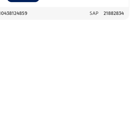
10438124859
SAP
21882834