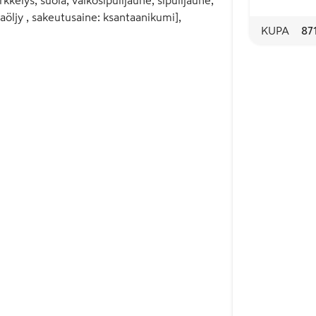
aöljy , sakeutusaine: ksantaanikumi],
KUPA
87