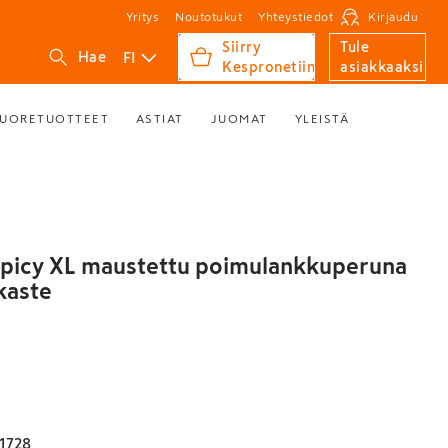
Yritys
Noutotukut
Yhteystiedot
Kirjaudu
Siirry
Tule
FI
Hae
Kespronetiin
asiakkaaksi
UORETUOTTEET
ASTIAT
JUOMAT
YLEISTÄ
picy XL maustettu poimulankkuperuna
kaste
1728