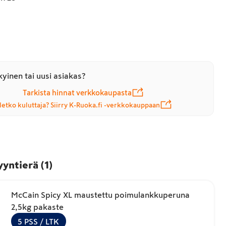
yinen tai uusi asiakas?
Tarkista hinnat verkkokaupasta
letko kuluttaja? Siirry K-Ruoka.fi -verkkokauppaan
yyntierä
(
1
)
McCain Spicy XL maustettu poimulankkuperuna
2,5kg pakaste
5
PSS
/ LTK