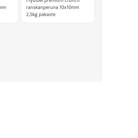
Mydibel premium crunch
1mm
ranskanperuna 10x10mm
2,5kg pakaste