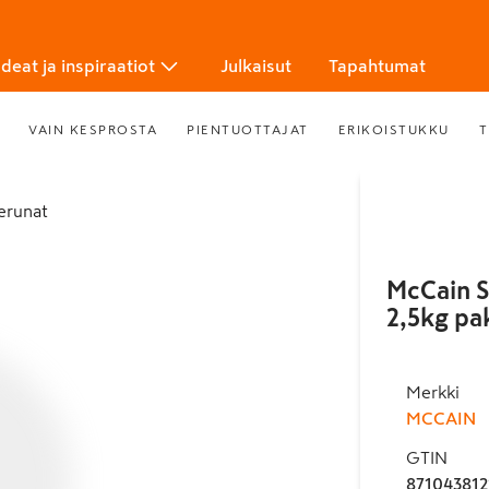
Ideat ja inspiraatiot
Julkaisut
Tapahtumat
VAIN KESPROSTA
PIENTUOTTAJAT
ERIKOISTUKKU
T
perunat
McCain S
2,5kg pa
Merkki
MCCAIN
GTIN
871043812