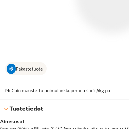
Pakastetuote
McCain maustettu poimulankkuperuna 4 x 2,5kg pa
Tuotetiedot
Ainesosat
Perunat (89%), päällyste (5,5%) [maissijauho, riisijauho, maissitä