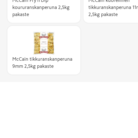
McCain Fry'n'Dip
McCain kuorellinen
koururanskanperuna 2,5kg
tikkuranskanperuna 1
pakaste
2,5kg pakaste
McCain tikkuranskanperuna
9mm 2,5kg pakaste