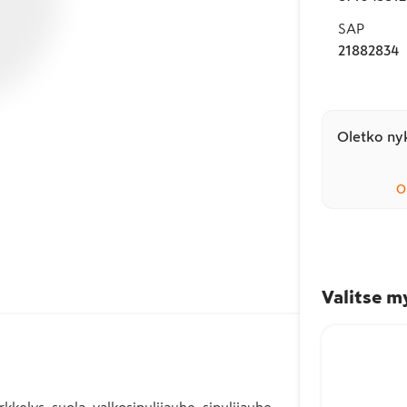
SAP
21882834
Oletko nyk
O
Valitse m
rkkelys, suola, valkosipulijauhe, sipulijauhe,