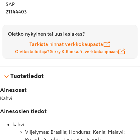
SAP
21144403
Oletko nykyinen tai uusi asiakas?
Tarkista hinnat verkkokaupasta
Oletko kuluttaja? Siirry K-Ruoka.fi -verkkokauppaan
Tuotetiedot
Ainesosat
Kahvi
Ainesosien tiedot
kahvi
Viljelymaa: Brasilia; Honduras; Kenia; Malawi;
Ruanda; Sambia; Tansania; Uganda