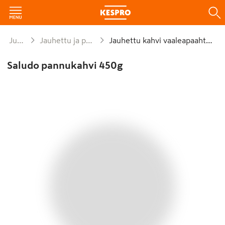
Juomat
Jauhettu ja papukahvi
Jauhettu kahvi vaaleapaahtoinen
Saludo pannukahvi 450g