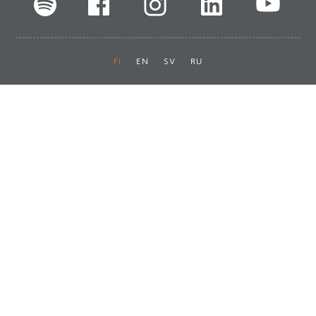
FI
EN
SV
RU
Pikalinkit
Oiva-raportit
Laskut ja maksut
Ota yhteyttä
Anna palautetta
Tukku
Usein kysyttyä
Haluan asiakkaaksi
Käyttöturvatiedotteet
Tilaa uutiskirje
Ota yhteyttä