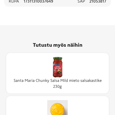
KUPA
17311310037649
SAP
21053817
Tutustu myös näihin
Santa Maria Chunky Salsa Mild mieto salsakastike
230g