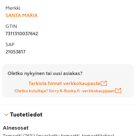
Merkki
SANTA MARIA
GTIN
7311310037642
SAP
21053817
Oletko nykyinen tai uusi asiakas?
Tarkista hinnat verkkokaupasta
Oletko kuluttaja? Siirry K-Ruoka.fi -verkkokauppaan
Tuotetiedot
Ainesosat
Tomaatti (76%) (murskattu tomaatti, tomaattitahna),