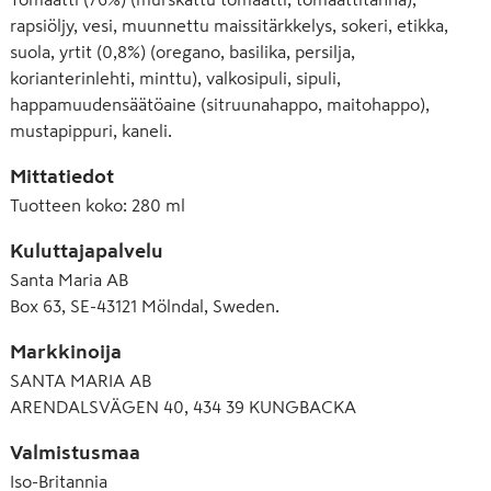
rapsiöljy, vesi, muunnettu maissitärkkelys, sokeri, etikka,
suola, yrtit (0,8%) (oregano, basilika, persilja,
korianterinlehti, minttu), valkosipuli, sipuli,
happamuudensäätöaine (sitruunahappo, maitohappo),
mustapippuri, kaneli.
Mittatiedot
Tuotteen koko
:
280 ml
Kuluttajapalvelu
Santa Maria AB
Box 63, SE-43121 Mölndal, Sweden.
Markkinoija
SANTA MARIA AB
ARENDALSVÄGEN 40, 434 39 KUNGBACKA
Valmistusmaa
Iso-Britannia