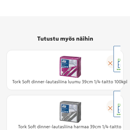
Tutustu myös näihin
Tork Soft dinner-lautasliina luumu 39cm 1/4-taitto 100kpl
Tork Soft dinner-lautasliina harmaa 39cm 1/4-taitto