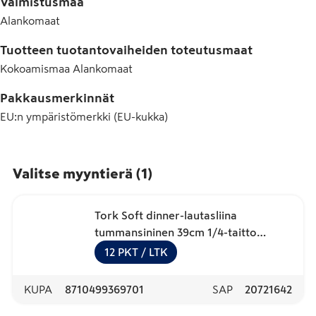
Valmistusmaa
Alankomaat
Tuotteen tuotantovaiheiden toteutusmaat
Kokoamismaa
Alankomaat
Pakkausmerkinnät
EU:n ympäristömerkki (EU-kukka)
Valitse myyntierä
(
1
)
Tork Soft dinner-lautasliina
tummansininen 39cm 1/4-taitto
100kpl
12
PKT
/ LTK
KUPA
8710499369701
SAP
20721642