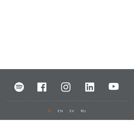
FI
EN
SV
RU