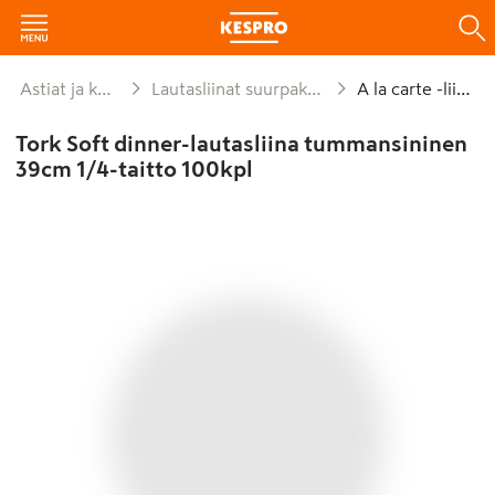
Astiat ja kattaus
Lautasliinat suurpakkaukset
A la carte -liinat
Tork Soft dinner-lautasliina tummansininen
39cm 1/4-taitto 100kpl