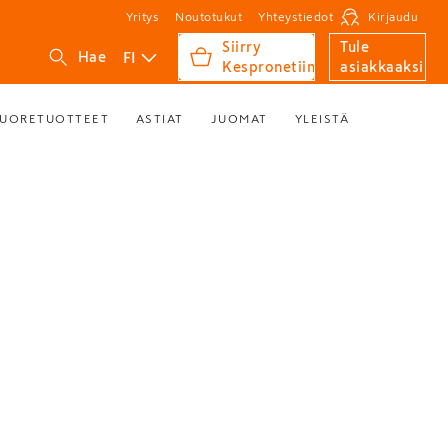
Yritys
Noutotukut
Yhteystiedot
Kirjaudu
Siirry
Tule
FI
Hae
Kespronetiin
asiakkaaksi
UORETUOTTEET
ASTIAT
JUOMAT
YLEISTÄ