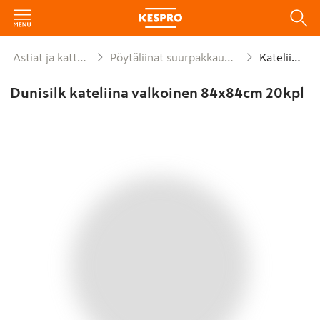
Astiat ja kattaus
Pöytäliinat suurpakkaukset
Kateliinat
Dunisilk kateliina valkoinen 84x84cm 20kpl