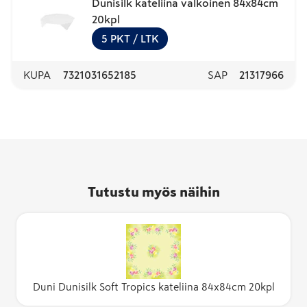
Dunisilk kateliina valkoinen 84x84cm
20kpl
5
PKT
/ LTK
KUPA
7321031652185
SAP
21317966
Tutustu myös näihin
Duni Dunisilk Soft Tropics kateliina 84x84cm 20kpl