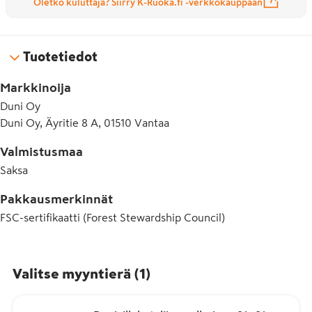
Oletko kuluttaja? Siirry K-Ruoka.fi -verkkokauppaan
Tuotetiedot
Markkinoija
Duni Oy
Duni Oy, Äyritie 8 A, 01510 Vantaa
Valmistusmaa
Saksa
Pakkausmerkinnät
FSC-sertifikaatti (Forest Stewardship Council)
Valitse myyntierä
(
1
)