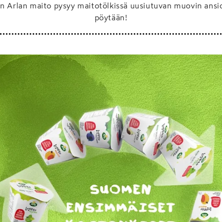
en Arlan maito pysyy maitotölkissä uusiutuvan muovin ansi
pöytään!