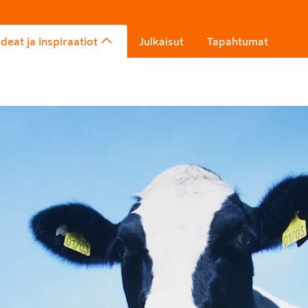
Ideat ja inspiraatiot
Julkaisut
Tapahtumat