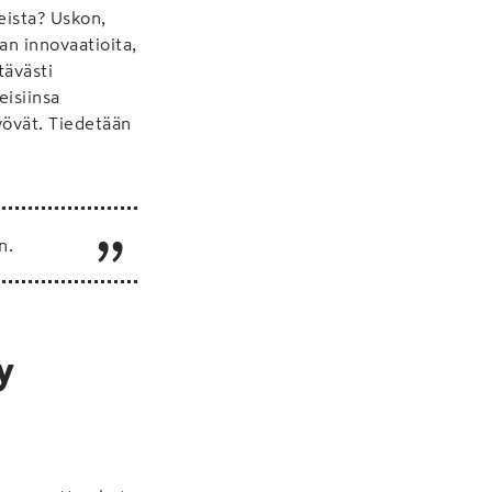
eista? Uskon,
an innovaatioita,
tävästi
eisiinsa
yövät. Tiedetään
n.
y