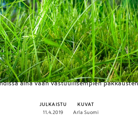
n vastuulliset pakkauk
puusta pöytään
en kartonkinen jogurttipikari, maitotölkit il
 innovaatioita, joiden ei uskottu olevan mahd
hdissa aina vaan vastuullisempien pakkausten
JULKAISTU
KUVAT
11.4.2019
Arla Suomi