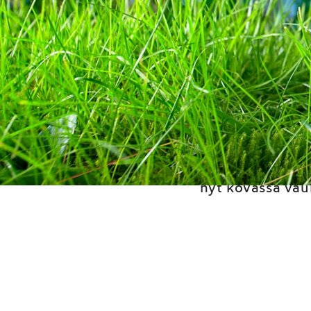
Arla
Suomen ensimmäin
nestesulkukerroksia –
nyt kovassa vau