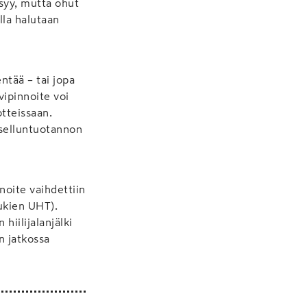
ysyy, mutta ohut
lla halutaan
ntää – tai jopa
vipinnoite voi
tteissaan.
selluntuotannon
noite vaihdettiin
ukien UHT).
iilijalanjälki
n jatkossa