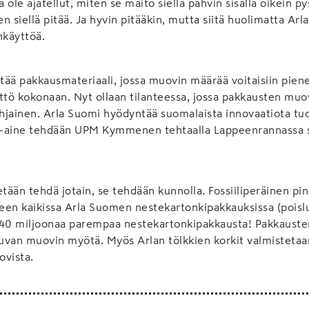
 ole ajatellut, miten se maito siellä pahvin sisällä oikein p
 siellä pitää. Ja hyvin pitääkin, mutta siitä huolimatta Arla
käyttöä.
öytää pakkausmateriaali, jossa muovin määrää voitaisiin piene
ttö kokonaan. Nyt ollaan tilanteessa, jossa pakkausten muo
jainen. Arla Suomi hyödyntää suomalaista innovaatiota tuo
-aine tehdään UPM Kymmenen tehtaalla Lappeenrannassa 
etään tehdä jotain, se tehdään kunnolla. Fossiiliperäinen pin
een kaikissa Arla Suomen nestekartonkipakkauksissa (poisl
40 miljoonaa parempaa nestekartonkipakkausta! Pakkausten h
uvan muovin myötä. Myös Arlan tölkkien korkit valmistetaa
ovista.