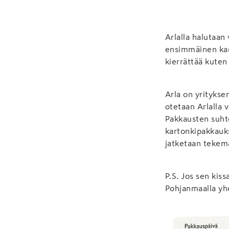
Arlalla halutaa
ensimmäinen kart
kierrättää kuten
Arla on yritykse
otetaan Arlalla 
Pakkausten suht
kartonkipakkauksi
jatketaan tekem
P.S. Jos sen kiss
Pohjanmaalla yhd