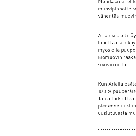
Monikaan ei ehkä
muovipinnoite sen
vähentää muovin
Arlan siis piti l
lopettaa sen käy
myös olla puupoh
Biomuovin raaka
sivuvirroista.
Kun Arlalla päät
100 % puuperäis
Tämä tarkoittaa 
pienenee uusiut
uusiutuvasta mu