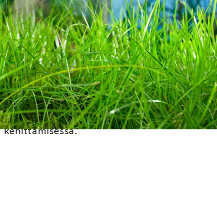
set -
man öljypohjaisia
ollisia. Arla Suomi on
 kehittämisessä.