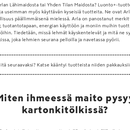
rlan Lähimaidosta tai Yhden Tilan Maidosta? Luonto+-tuott
a useimman myös käyttävän kyseisiä tuotteita. Ne ovat Arl
llisuus päällimmäisenä mielessä. Arla on panostanut merkit
; tuotantotapaan, energian käyttöön ja moniin muihin tuott
ijöihin. Tiedetään, missä lehmät käyskentelevät ja mitä ne s
issa, joka lehmien seurana pelloilla ja navetassa pyörii.
itä seuraavaksi? Katse kääntyi tuotteista niiden pakkauksii
Miten ihmeessä maito pysy
kartonkitölkissä?