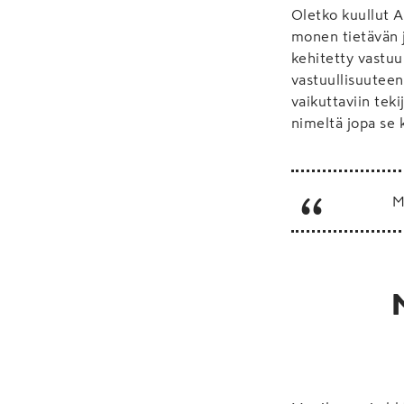
Oletko kuullut A
monen tietävän j
kehitetty vastuu
vastuullisuuteen
vaikuttaviin tek
nimeltä jopa se k
M