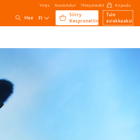
Yritys
Noutotukut
Yhteystiedot
Kirjaudu
Siirry
Tule
FI
Hae
Kespronetiin
asiakkaaksi