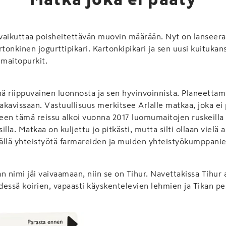
n vaikuttaa poisheitettävän muovin määrään. Nyt on lansee
onkinen jogurttipikari. Kartonkipikari ja sen uusi kuitukan
 maitopurkit.
nä riippuvainen luonnosta ja sen hyvinvoinnista. Planeett
vakavissaan. Vastuullisuus merkitsee Arlalle matkaa, joka ei 
een tämä reissu alkoi vuonna 2017 luomumaitojen ruskeilla
lla. Matkaa on kuljettu jo pitkästi, mutta silti ollaan vielä a
ällä yhteistyötä farmareiden ja muiden yhteistyökumppanie
an nimi jäi vaivaamaan, niin se on Tihur. Navettakissa Tihur 
essä koirien, vapaasti käyskentelevien lehmien ja Tikan p