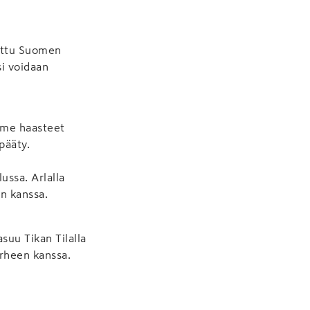
rattu Suomen
si voidaan
amme haasteet
pääty.
lussa. Arlalla
n kanssa.
asuu Tikan Tilalla
erheen kanssa.