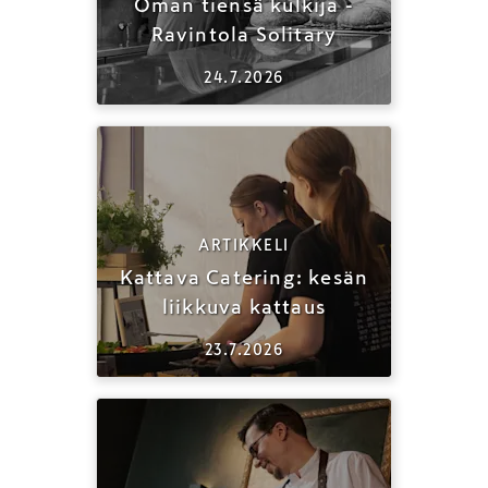
Oman tiensä kulkija -
Ravintola Solitary
24.7.2026
ARTIKKELI
Kattava Catering: kesän
liikkuva kattaus
23.7.2026