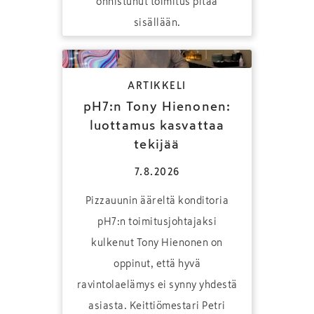
onnistunut toimitus pitää
sisällään.
ARTIKKELI
pH7:n Tony Hienonen:
luottamus kasvattaa
tekijää
7.8.2026
Pizzauunin ääreltä konditoria
pH7:n toimitusjohtajaksi
kulkenut Tony Hienonen on
oppinut, että hyvä
ravintolaelämys ei synny yhdestä
asiasta. Keittiömestari Petri