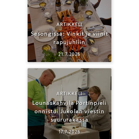
ARTIKKELI
Sesongissa: Vinkit ja viinit
rapujuhliin
21.7.2026
ARTIKKELI
Lounaskahvila Portinpieli
onnistui Jukolan viestin
suururakassa
17.7.2026