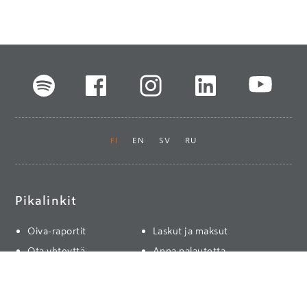
FI
EN
SV
RU
Pikalinkit
Oiva-raportit
Laskut ja maksut
Ota yhteyttä
Anna palautetta
Tukku
Usein kysyttyä
Haluan asiakkaaksi
Käyttöturvatiedotteet