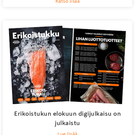
Katso lisää
Erikoistukun elokuun digijulkaisu on
julkaistu
Lue lisää