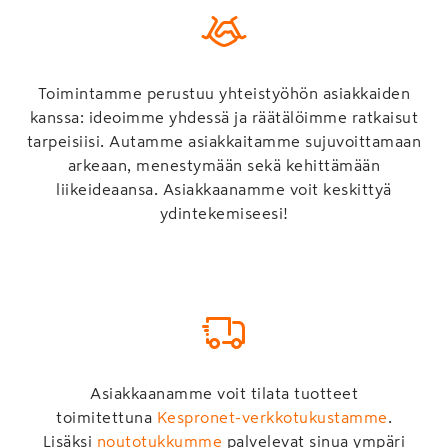
Toimintamme perustuu yhteistyöhön asiakkaiden
kanssa: ideoimme yhdessä ja räätälöimme ratkaisut
tarpeisiisi. Autamme asiakkaitamme sujuvoittamaan
arkeaan, menestymään sekä kehittämään
liikeideaansa. Asiakkaanamme voit keskittyä
ydintekemiseesi!
Asiakkaanamme voit tilata tuotteet
toimitettuna
Kespronet-verkkotukustamme
.
Lisäksi
noutotukkumme
palvelevat sinua ympäri