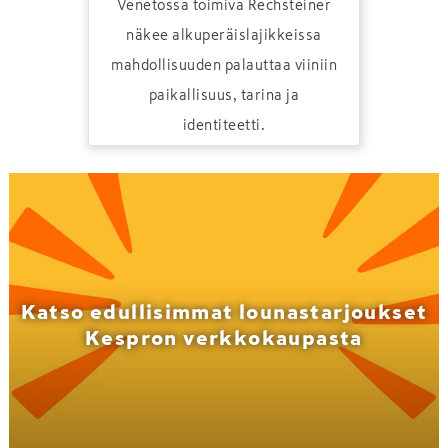
Venetossa toimiva Rechsteiner
näkee alkuperäislajikkeissa
mahdollisuuden palauttaa viiniin
paikallisuus, tarina ja
identiteetti.
Katso edullisimmat lounastarjoukset
Kespron verkkokaupasta