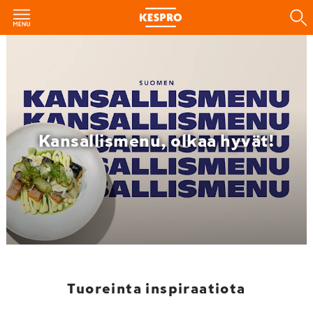
Kansallismenu, olkaa hyvät!
Tuoreinta inspiraatiota