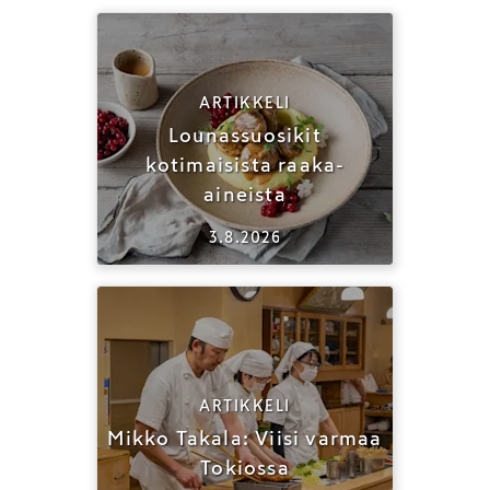
ARTIKKELI
Lounassuosikit
kotimaisista raaka-
aineista
3.8.2026
ARTIKKELI
Mikko Takala: Viisi varmaa
Tokiossa