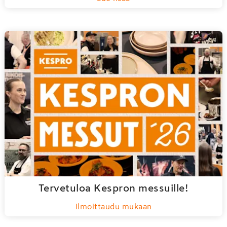
Tervetuloa Kespron messuille!
Ilmoittaudu mukaan