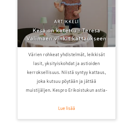
ARTIKKELI
Kesä on katettu - Teresa
Välimäen vinkit kattaukseen
Värien rohkeat yhdistelmät, leikkisät
lasit, yksityiskohdat ja astioiden
kerroksellisuus. Niistä syntyy kattaus,
joka kutsuu pöytään ja jättää
muistijäljen. Kespro Erikoistukun astia-
tiimin KAM Teresa Välimäki kertoo
vinkkinsä kesäisen tunnelman luomiseen.
Lue lisää