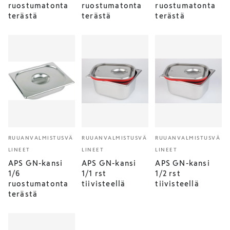
ruostumatonta
ruostumatonta
ruostumatonta
terästä
terästä
terästä
RUUANVALMISTUSVÄ
RUUANVALMISTUSVÄ
RUUANVALMISTUSVÄ
LINEET
LINEET
LINEET
APS GN-kansi
APS GN-kansi
APS GN-kansi
1/6
1/1 rst
1/2 rst
ruostumatonta
tiivisteellä
tiivisteellä
terästä